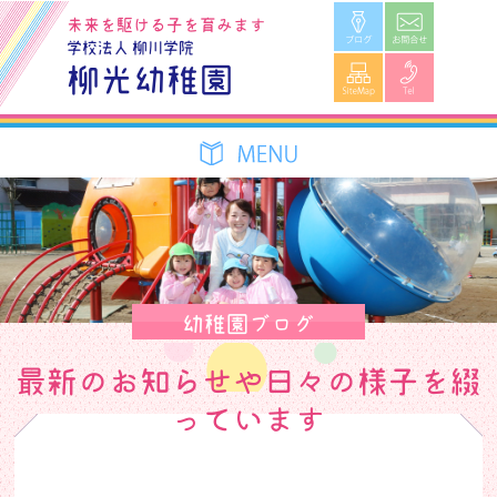
ブログ
お問合せ
未来を駆ける子を育みます
学校法人 柳川学院
SiteMap
Tel
柳光幼稚園
幼稚園ブログ
最新のお知らせや日々の様子を綴
っています