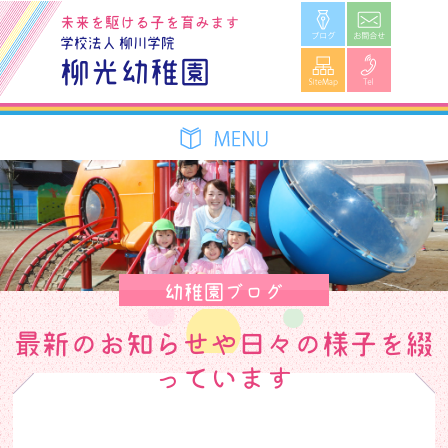
ブログ
お問合せ
未来を駆ける子を育みます
学校法人 柳川学院
SiteMap
Tel
柳光幼稚園
幼稚園ブログ
最新のお知らせや日々の様子を綴
っています