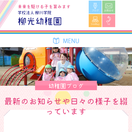
ブログ
お問合せ
未来を駆ける子を育みます
学校法人 柳川学院
SiteMap
Tel
柳光幼稚園
幼稚園ブログ
最新のお知らせや日々の様子を綴
っています