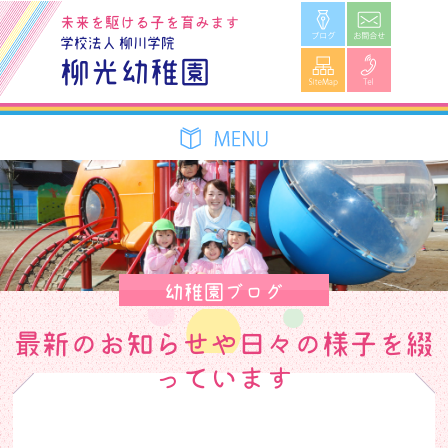
ブログ
お問合せ
未来を駆ける子を育みます
学校法人 柳川学院
SiteMap
Tel
柳光幼稚園
幼稚園ブログ
最新のお知らせや日々の様子を綴
っています