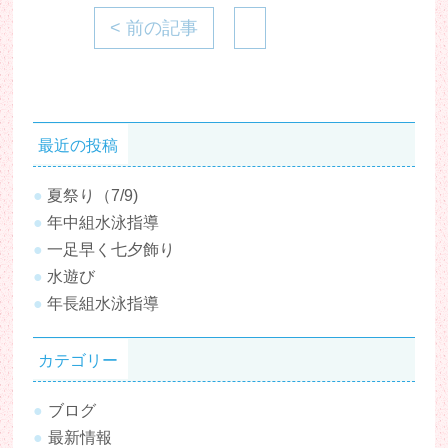
< 前の記事
最近の投稿
夏祭り（7/9)
年中組水泳指導
一足早く七夕飾り
水遊び
年長組水泳指導
カテゴリー
ブログ
最新情報