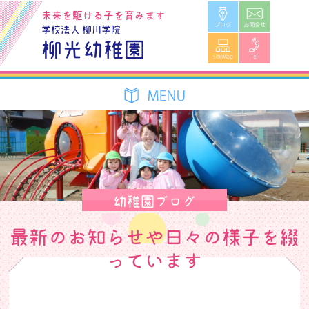
ブログ
お問合せ
未来を駆ける子を育みます
学校法人 柳川学院
SiteMap
Tel
柳光幼稚園
幼稚園ブログ
最新のお知らせや日々の様子を綴
っています