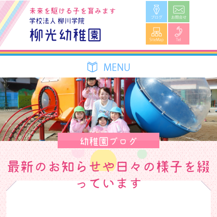
ブログ
お問合せ
未来を駆ける子を育みます
学校法人 柳川学院
SiteMap
Tel
柳光幼稚園
幼稚園ブログ
最新のお知らせや日々の様子を綴
っています