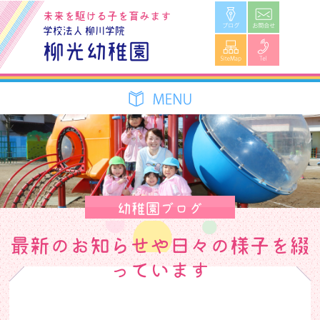
ブログ
お問合せ
未来を駆ける子を育みます
学校法人 柳川学院
SiteMap
Tel
柳光幼稚園
幼稚園ブログ
最新のお知らせや日々の様子を綴
っています