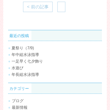
< 前の記事
最近の投稿
夏祭り（7/9)
年中組水泳指導
一足早く七夕飾り
水遊び
年長組水泳指導
カテゴリー
ブログ
最新情報