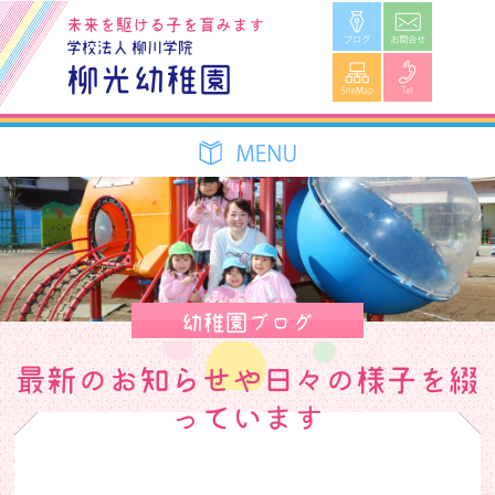
ブログ
お問合せ
未来を駆ける子を育みます
学校法人 柳川学院
SiteMap
Tel
柳光幼稚園
幼稚園ブログ
最新のお知らせや日々の様子を綴
っています