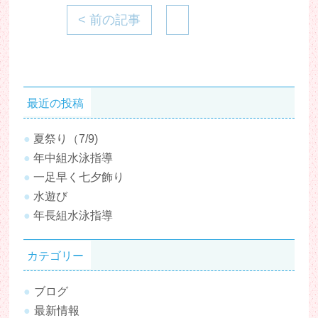
< 前の記事
最近の投稿
夏祭り（7/9)
年中組水泳指導
一足早く七夕飾り
水遊び
年長組水泳指導
カテゴリー
ブログ
最新情報