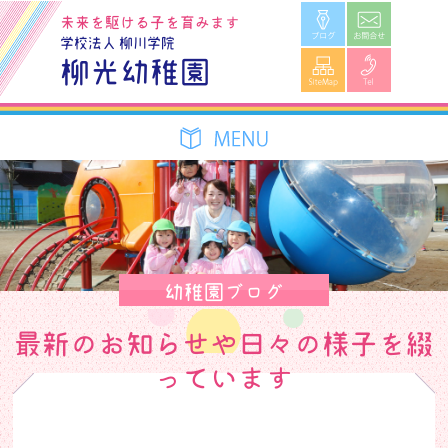
ブログ
お問合せ
未来を駆ける子を育みます
学校法人 柳川学院
SiteMap
Tel
柳光幼稚園
幼稚園ブログ
最新のお知らせや日々の様子を綴
っています