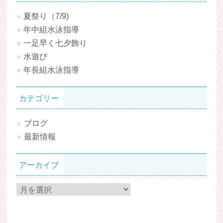
夏祭り（7/9)
年中組水泳指導
一足早く七夕飾り
水遊び
年長組水泳指導
カテゴリー
ブログ
最新情報
アーカイブ
ア
ー
カ