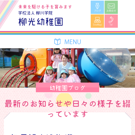
ブログ
お問合せ
未来を駆ける子を育みます
学校法人 柳川学院
SiteMap
Tel
柳光幼稚園
幼稚園ブログ
最新のお知らせや日々の様子を綴
っています