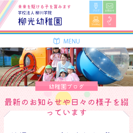
ブログ
お問合せ
未来を駆ける子を育みます
学校法人 柳川学院
SiteMap
Tel
柳光幼稚園
幼稚園ブログ
最新のお知らせや日々の様子を綴
っています