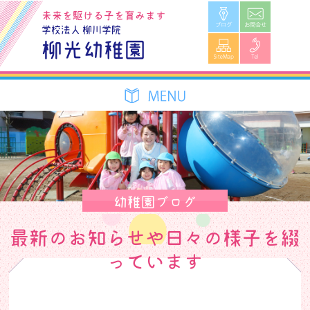
ブログ
お問合せ
未来を駆ける子を育みます
学校法人 柳川学院
SiteMap
Tel
柳光幼稚園
幼稚園ブログ
最新のお知らせや日々の様子を綴
っています