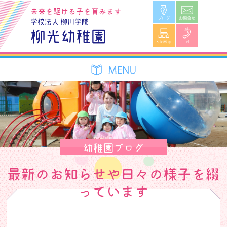
ブログ
お問合せ
未来を駆ける子を育みます
学校法人 柳川学院
SiteMap
Tel
柳光幼稚園
幼稚園ブログ
最新のお知らせや日々の様子を綴
っています