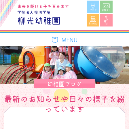
ブログ
お問合せ
未来を駆ける子を育みます
学校法人 柳川学院
SiteMap
Tel
柳光幼稚園
幼稚園ブログ
最新のお知らせや日々の様子を綴
っています