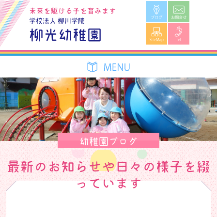
ブログ
お問合せ
未来を駆ける子を育みます
学校法人 柳川学院
SiteMap
Tel
柳光幼稚園
幼稚園ブログ
最新のお知らせや日々の様子を綴
っています