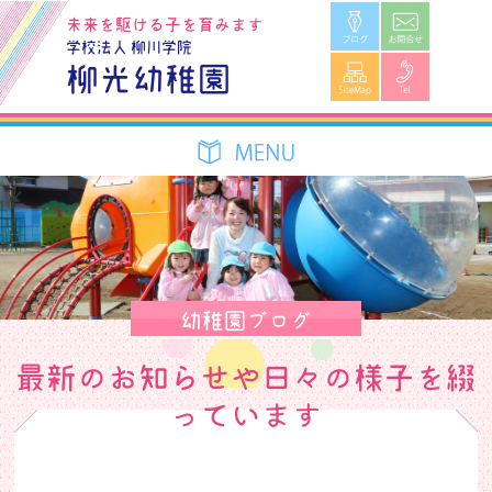
ブログ
お問合せ
未来を駆ける子を育みます
学校法人 柳川学院
SiteMap
Tel
柳光幼稚園
幼稚園ブログ
最新のお知らせや日々の様子を綴
っています