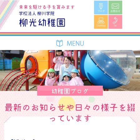
ブログ
お問合せ
未来を駆ける子を育みます
学校法人 柳川学院
SiteMap
Tel
柳光幼稚園
幼稚園ブログ
最新のお知らせや日々の様子を綴
っています