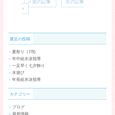
< 前の記事
次の記事
>
最近の投稿
夏祭り（7/9)
年中組水泳指導
一足早く七夕飾り
水遊び
年長組水泳指導
カテゴリー
ブログ
最新情報