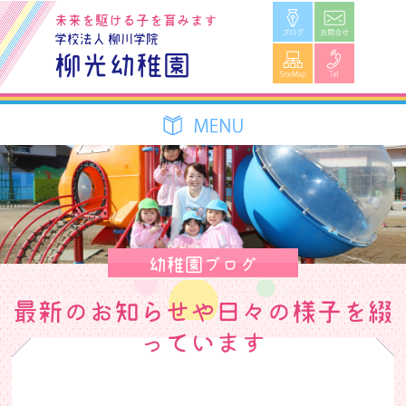
ブログ
お問合せ
未来を駆ける子を育みます
学校法人 柳川学院
SiteMap
Tel
柳光幼稚園
幼稚園ブログ
最新のお知らせや日々の様子を綴
っています