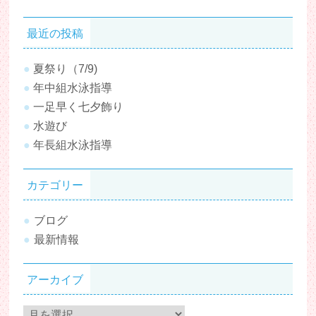
最近の投稿
夏祭り（7/9)
年中組水泳指導
一足早く七夕飾り
水遊び
年長組水泳指導
カテゴリー
ブログ
最新情報
アーカイブ
ア