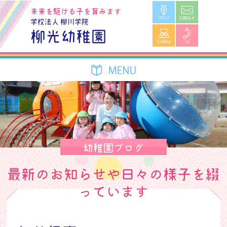
ブログ
お問合せ
未来を駆ける子を育みます
学校法人 柳川学院
SiteMap
Tel
柳光幼稚園
幼稚園ブログ
最新のお知らせや日々の様子を綴
っています