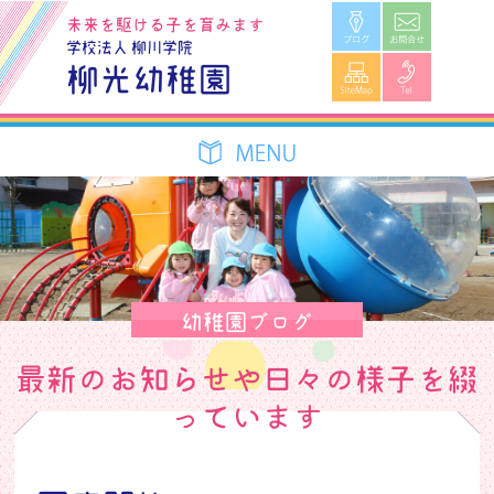
ブログ
お問合せ
未来を駆ける子を育みます
学校法人 柳川学院
SiteMap
Tel
柳光幼稚園
幼稚園ブログ
最新のお知らせや日々の様子を綴
っています