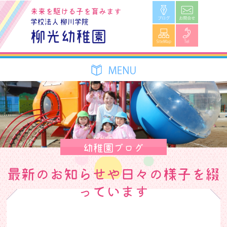
ブログ
お問合せ
未来を駆ける子を育みます
学校法人 柳川学院
SiteMap
Tel
柳光幼稚園
幼稚園ブログ
最新のお知らせや日々の様子を綴
っています