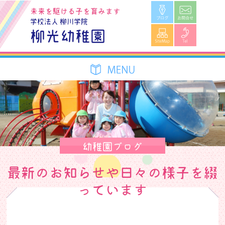
ブログ
お問合せ
未来を駆ける子を育みます
学校法人 柳川学院
SiteMap
Tel
柳光幼稚園
幼稚園ブログ
最新のお知らせや日々の様子を綴
っています