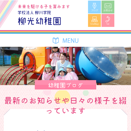
ブログ
お問合せ
未来を駆ける子を育みます
学校法人 柳川学院
SiteMap
Tel
柳光幼稚園
幼稚園ブログ
最新のお知らせや日々の様子を綴
っています