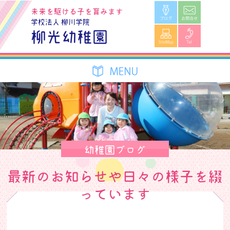
ブログ
お問合せ
未来を駆ける子を育みます
学校法人 柳川学院
SiteMap
Tel
柳光幼稚園
幼稚園ブログ
最新のお知らせや日々の様子を綴
っています