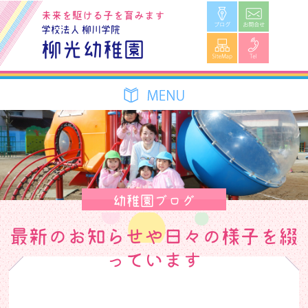
ブログ
お問合せ
未来を駆ける子を育みます
学校法人 柳川学院
SiteMap
Tel
柳光幼稚園
幼稚園ブログ
最新のお知らせや日々の様子を綴
っています