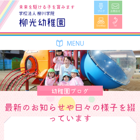
ブログ
お問合せ
未来を駆ける子を育みます
学校法人 柳川学院
SiteMap
Tel
柳光幼稚園
幼稚園ブログ
最新のお知らせや日々の様子を綴
っています