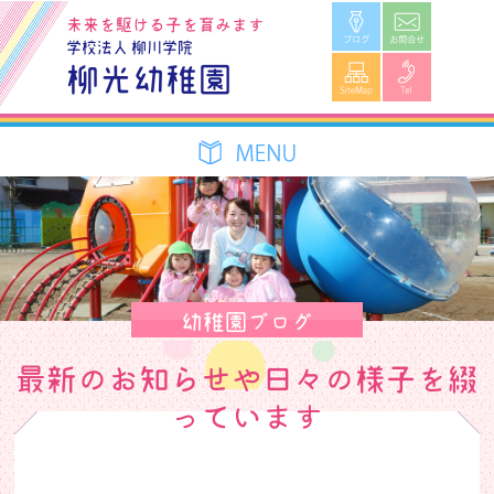
ブログ
お問合せ
未来を駆ける子を育みます
学校法人 柳川学院
SiteMap
Tel
柳光幼稚園
幼稚園ブログ
最新のお知らせや日々の様子を綴
っています